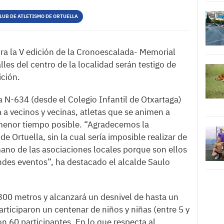
LUB DE ATLETISMO DE ORTUELLA
bra la V edición de la Cronoescalada- Memorial
lles del centro de la localidad serán testigo de
ición.
a N-634 (desde el Colegio Infantil de Otxartaga)
 a vecinos y vecinas, atletas que se animen a
 menor tiempo posible. “Agradecemos la
e Ortuella, sin la cual sería imposible realizar de
ano de las asociaciones locales porque son ellos
des eventos”, ha destacado el alcalde Saulo
300 metros y alcanzará un desnivel de hasta un
ticiparon un centenar de niños y niñas (entre 5 y
on 60 participantes. En lo que respecta al