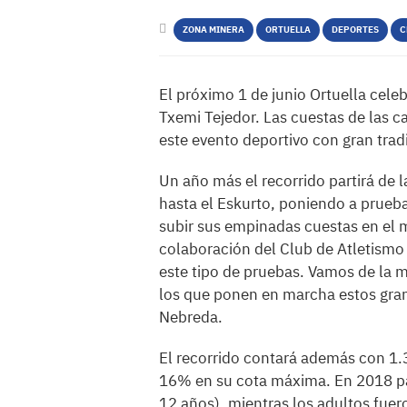
ZONA MINERA
ORTUELLA
DEPORTES
C
El próximo 1 de junio Ortuella cele
Txemi Tejedor. Las cuestas de las ca
este evento deportivo con gran trad
Un año más el recorrido partirá de l
hasta el Eskurto, poniendo a prueba
subir sus empinadas cuestas en el
colaboración del Club de Atletismo d
este tipo de pruebas. Vamos de la m
los que ponen en marcha estos gran
Nebreda.
El recorrido contará además con 1.
16% en su cota máxima. En 2018 par
12 años), mientras los adultos fuer