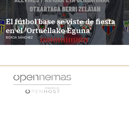
El fútbol base se viste de fiesta
en el 'Ortuellako Eguna'
BORJA SÁNCHEZ