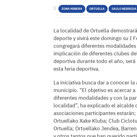
ZONA MINERA
ORTUELLA
SAULO NEBREDA
La localidad de Ortuella demostrar
deporte y vivirá este domingo su I F
congregará diferentes modalidades d
implicación de diferentes clubes de
deportiva durante todo el año, será 
esta feria deportiva.
La iniciativa busca dar a conocer la
municipio. “El objetivo es acercar a
diferentes modalidades y con la par
localidad”, ha explicado el alcalde 
asociaciones participantes estarán;
Ortuellako Xake Kluba; Club Ciclotur
Ortuella; Ortuellako Jendea, Barren
y otros tantos que han querido parti