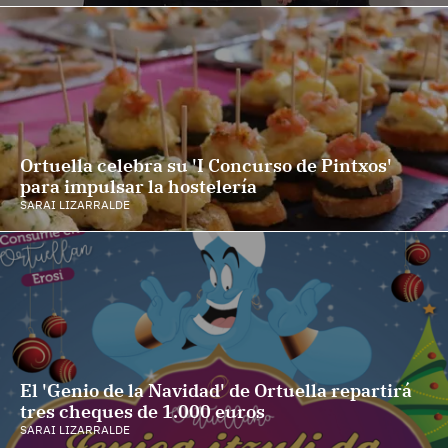
Ortuella celebra su 'I Concurso de Pintxos'
para impulsar la hostelería
SARAI LIZARRALDE
El 'Genio de la Navidad' de Ortuella repartirá
tres cheques de 1.000 euros
SARAI LIZARRALDE