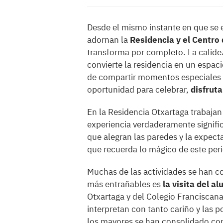
Desde el mismo instante en que se 
adornan la
Residencia y el Centro
transforma por completo. La calidez
convierte la residencia en un espac
de compartir momentos especiales 
oportunidad para celebrar,
disfrut
En la Residencia Otxartaga trabaja
experiencia verdaderamente signific
que alegran las paredes y la expecta
que recuerda lo mágico de este per
Muchas de las actividades se han co
más entrañables es
la visita del a
Otxartaga y del Colegio Franciscan
interpretan con tanto cariño y las 
los mayores se han consolidado c