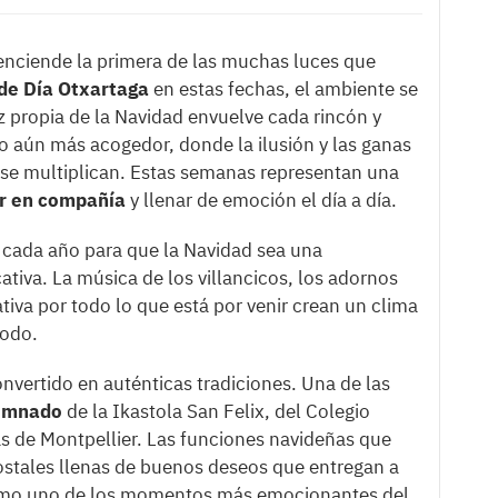
enciende la primera de las muchas luces que
 de Día Otxartaga
en estas fechas, el ambiente se
 propia de la Navidad envuelve cada rincón y
io aún más acogedor, donde la ilusión y las ganas
se multiplican. Estas semanas representan una
ar en compañía
y llenar de emoción el día a día.
n cada año para que la Navidad sea una
ativa. La música de los villancicos, los adornos
tiva por todo lo que está por venir crean un clima
iodo.
nvertido en auténticas tradiciones. Una de las
lumnado
de la Ikastola San Felix, del Colegio
as de Montpellier. Las funciones navideñas que
postales llenas de buenos deseos que entregan a
omo uno de los momentos más emocionantes del