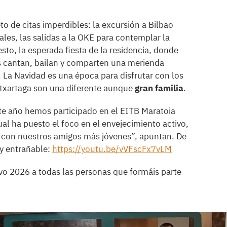
eto de citas imperdibles: la excursión a Bilbao
iales, las salidas a la OKE para contemplar la
sto, la esperada fiesta de la residencia, donde
es cantan, bailan y comparten una merienda
 La Navidad es una época para disfrutar con los
 Otxartaga son una diferente aunque
gran familia
.
te año hemos participado en el EITB Maratoia
cual ha puesto el foco en el envejecimiento activo,
 con nuestros amigos más jóvenes”, apuntan. De
 y entrañable:
https://youtu.be/vVFscFx7vLM
vo 2026 a todas las personas que formáis parte