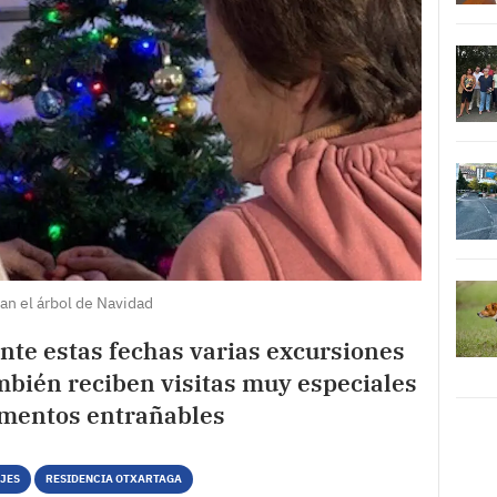
an el árbol de Navidad
nte estas fechas varias excursiones
ambién reciben visitas muy especiales
mentos entrañables
JES
RESIDENCIA OTXARTAGA