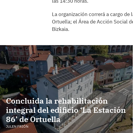
las 14:30 horas.
La organización correrá a cargo de 
Ortuella; el Área de Acción Social 
Bizkaia.
Concluida la rehabilitación
integral del edificio ‘La Estación
86’ de Ortuella
JULEN FRIÓN