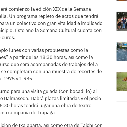
dará comienzo la edición XIX de la Semana
ella. Un programa repleto de actos que tendrá
ara un colectivo con gran vitalidad e implicado
unicipio. Este año la Semana Cultural cuenta con
0 euros.
ropio lunes con varias propuestas como la
s” a partir de las 18:30 horas, así como la
curso que será acompañadas de trabajos del a
ada se completará con una muestra de recortes de
e 1975 y 1.985.
turno para una visita guiada (con bocadillo) al
e Balmaseda. Habrá plazas limitadas y el pecio
18:30 horas tendrá lugar una obra de teatro
e una compañía de Trápaga.
ición de txalaparta, así como otra de Taichí con