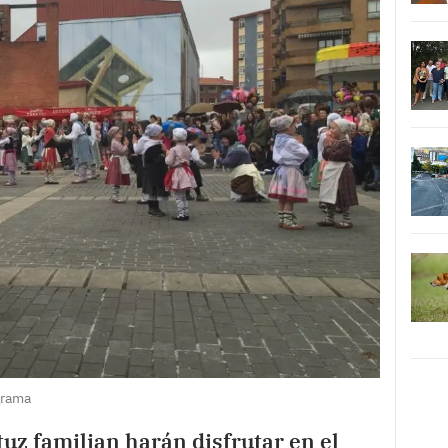
grama
z familian harán disfrutar en el