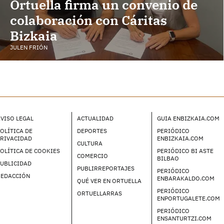
Ortuella firma un convenio de
colaboración con Cáritas
Bizkaia
JULEN FRIÓN
VISO LEGAL
ACTUALIDAD
GUIA ENBIZKAIA.COM
OLÍTICA DE
DEPORTES
PERIÓDICO
PRIVACIDAD
ENBIZKAIA.COM
CULTURA
OLÍTICA DE COOKIES
PERIÓDICO BI ASTE
COMERCIO
BILBAO
UBLICIDAD
PUBLIRREPORTAJES
PERIÓDICO
REDACCIÓN
ENBARAKALDO.COM
QUÉ VER EN ORTUELLA
PERIÓDICO
ORTUELLARRAS
ENPORTUGALETE.COM
PERIÓDICO
ENSANTURTZI.COM