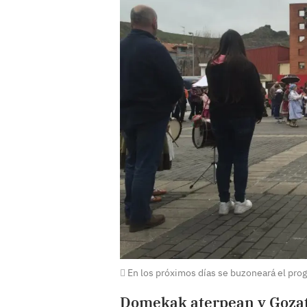
En los próximos días se buzoneará el pro
Domekak aterpean y Gozatu