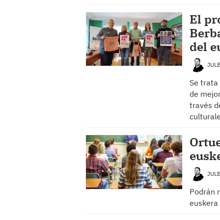
El p
Berba
del e
JUL
Se trata
de mejor
través d
cultural
Ortue
euske
JUL
Podrán r
euskera 