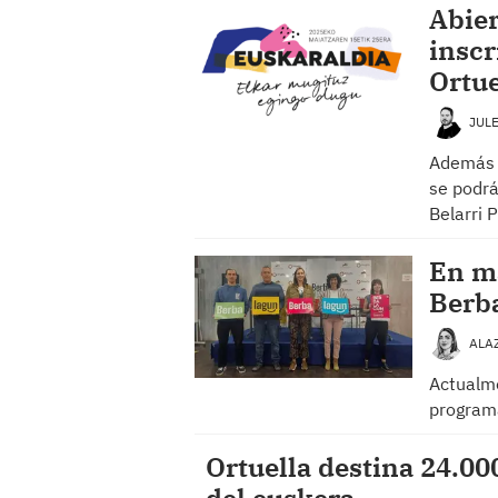
Abier
inscr
Ortue
JUL
Además d
se podrá
Belarri 
En m
Berb
ALA
Actualm
programa
Ortuella destina 24.00